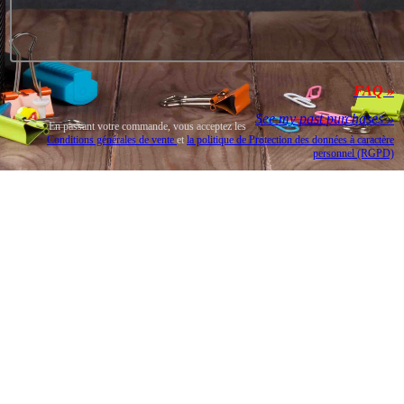
FAQ »
See my past purchases »
En passant votre commande, vous acceptez les
Conditions générales de vente
et
la politique de Protection des données à caractère
personnel (RGPD)